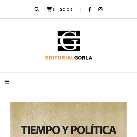
0
-
$0,00